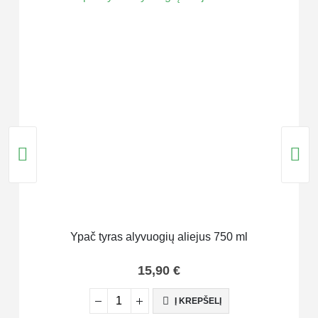
Nauja
Ypač tyras alyvuogių aliejus 750 ml
Trum
15,90
€
Į KREPŠELĮ