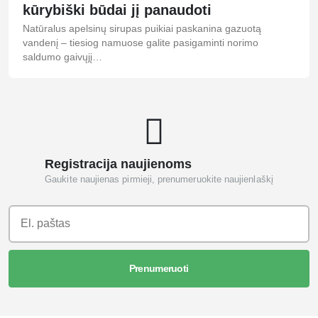
kūrybiški būdai jį panaudoti
Natūralus apelsinų sirupas puikiai paskanina gazuotą
vandenį – tiesiog namuose galite pasigaminti norimo
saldumo gaivųjį…
Registracija naujienoms
Gaukite naujienas pirmieji, prenumeruokite naujienlaškį
Prenumeruoti