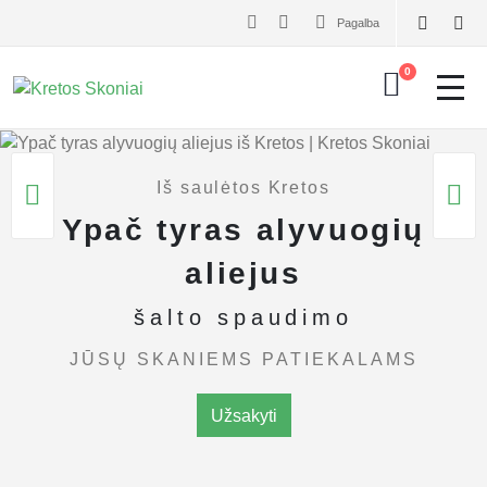
Pagalba
0
Iš saulėtos Kretos
Ypač tyras alyvuogių
aliejus
šalto spaudimo
JŪSŲ SKANIEMS PATIEKALAMS
Užsakyti