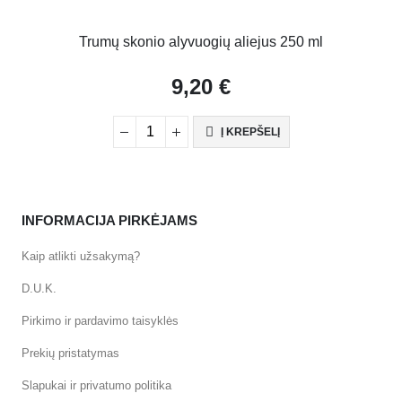
Trumų skonio alyvuogių aliejus 250 ml
Baltas 
9,20
€
Į KREPŠELĮ
INFORMACIJA PIRKĖJAMS
Kaip atlikti užsakymą?
D.U.K.
Pirkimo ir pardavimo taisyklės
Prekių pristatymas
Slapukai ir privatumo politika