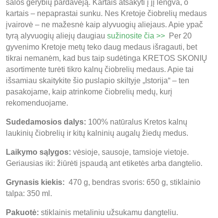
salos gėrybių pardavėją. Kartais atsakyti į jį lengva, o
kartais – nepaprastai sunku. Nes Kretoje čiobrelių medaus
įvairovė – ne mažesnė kaip alyvuogių aliejaus. Apie ypač
tyrą alyvuogių aliejų daugiau
sužinosite čia >>
Per 20
gyvenimo Kretoje metų teko daug medaus išragauti, bet
tikrai nemanėm, kad bus taip sudėtinga KRETOS SKONIŲ
asortimente turėti tikro kalnų čiobrelių medaus. Apie tai
išsamiau skaitykite šio puslapio skiltyje „Istorija“ – ten
pasakojame, kaip atrinkome čiobrelių medų, kurį
rekomenduojame.
Sudedamosios dalys:
100% natūralus Kretos kalnų
laukinių čiobrelių ir kitų kalninių augalų žiedų medus.
Laikymo sąlygos:
vėsioje, sausoje, tamsioje vietoje.
Geriausias iki: žiūrėti įspaudą ant etiketės arba dangtelio.
Grynasis kiekis:
470 g, bendras svoris: 650 g, stiklainio
talpa: 350 ml.
Pakuotė:
stiklainis metaliniu užsukamu dangteliu.