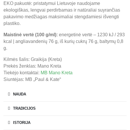
EKO pakuotė: pristatymui Lietuvoje naudojame
ekologiškas, lengvai perdirbamas ir natūraliai suyrančias
pakavimo medžiagas maksimaliai stengdamiesi išvengti
plastiko.
Maistinė vertė (100 g/ml):
energetinė vertė – 1230 kJ / 293
kcal | angliavandenių 76 g, iš kurių cukrų 76 g, baltymų 0,8
g.
Kilmės šalis: Graikija (Kreta)
Prekės ženklas: Mano Kreta
Tiekėjo kontaktai:
MB Mano Kreta
Siuntėjas: MB „Paul & Kate“
NAUDA
TRADICIJOS
ISTORIJA