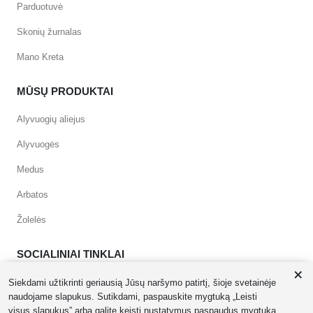
Parduotuvė
Skonių žurnalas
Mano Kreta
MŪSŲ PRODUKTAI
Alyvuogių aliejus
Alyvuogės
Medus
Arbatos
Žolelės
SOCIALINIAI TINKLAI
+
Siekdami užtikrinti geriausią Jūsų naršymo patirtį, šioje svetainėje
naudojame slapukus. Sutikdami, paspauskite mygtuką „Leisti
visus slapukus” arba galite keisti nustatymus paspaudus mygtuką