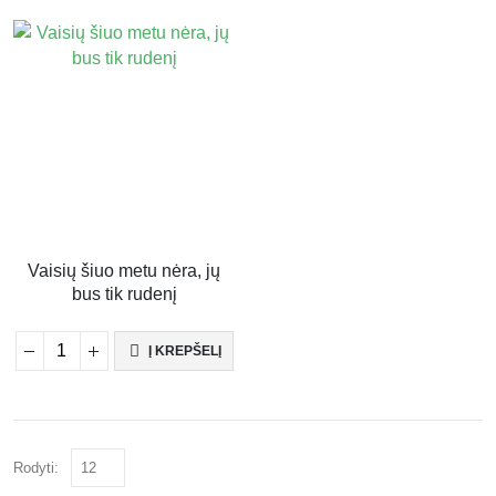
Vaisių šiuo metu nėra, jų
bus tik rudenį
Į KREPŠELĮ
Rodyti: